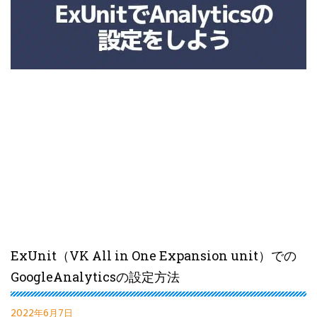
ExUnit（VK All in One Expansion unit）での
GoogleAnalyticsの設定方法
2022年6月7日