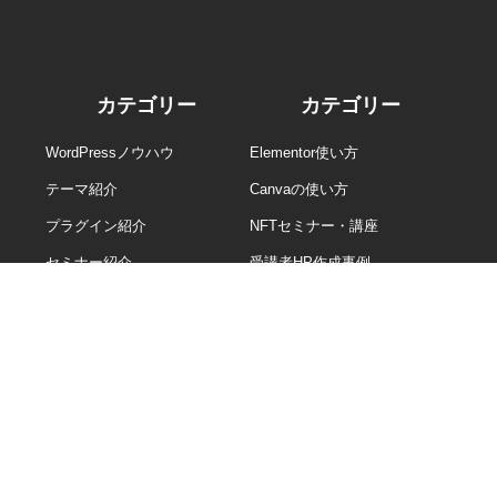
カテゴリー
カテゴリー
WordPressノウハウ
Elementor使い方
テーマ紹介
Canvaの使い方
プラグイン紹介
NFTセミナー・講座
セミナー紹介
受講者HP作成事例
>> 全コラム一覧
ホーム
開催日＆受講料
オンラインサロン
お問合せ
インボイス登録番号：T3180003014051