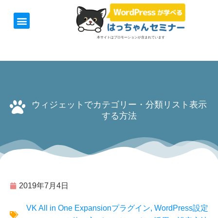
ホーム
お知らせ
1日速習セミナー
オンライン講座
開催日＆料金
お役立ち情報
本サイトはプロモーションが含まれています
ウィジェットでカテゴリー・分類リスト表示
する方法
2019年7月4日
VK All in One Expansionプラグイン
,
WordPress設定