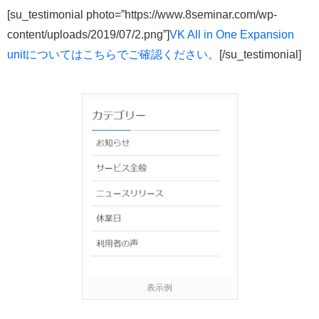
[su_testimonial photo=”https://www.8seminar.com/wp-
content/uploads/2019/07/2.png”]
VK All in One Expansion
unitについてはこちらでご確認ください。
[/su_testimonial]
表示例