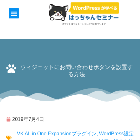
ホーム
お知らせ
1日速習セミナー
オンライン講座
開催日＆料金
お役立ち情報
本サイトはプロモーションが含まれています
ウィジェットにお問い合わせボタンを設置す
る方法
2019年7月4日
VK All in One Expansionプラグイン
,
WordPress設定