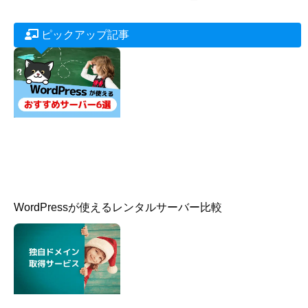
WordPressに限らず、
Canva
の画像編集やサイト運営に
関係する内容と、受講生さんからのご質問等で共通な内
容も掲載していきます。 [su_button
url=”https://www.youtube.com/channel/UCBDpSFhg_-
ueU5-V3nS5NSw” target=”blank” style=”stroked”
background=”#ed5b1a” size=”2″ center=”yes” icon=”icon:
wpforms”]YouTube動画はこちら[/su_button]
ピックアップ記事