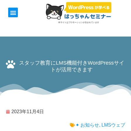
ホーム
お知らせ
1日速習セミナー
オンライン講座
開催日＆料金
お役立ち情報
本サイトはプロモーションが含まれています
スタッフ教育にLMS機能付きWordPressサイ
トが活用できます
2023年11月4日
✦ お知らせ
,
LMSウェブ