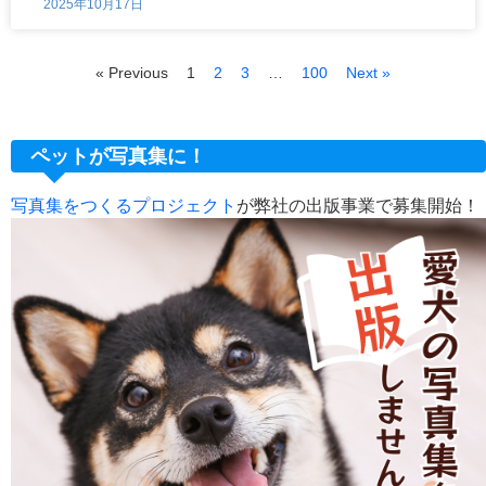
2025年10月17日
« Previous
1
2
3
…
100
Next »
ペットが写真集に！
写真集をつくるプロジェクト
が弊社の出版事業で募集開始！