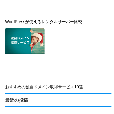
ueU5-V3nS5NSw” target=”blank” style=”stroked”
background=”#ed5b1a” size=”2″ center=”yes” icon=”icon:
wpforms”]YouTube動画はこちら[/su_button]
ピックアップ記事
WordPressが使えるレンタルサーバー比較