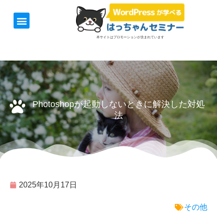
ホーム
お知らせ
1日速習セミナー
オンライン講座
開催日＆料金
お役立ち情報
本サイトはプロモーションが含まれています
Photoshopが起動しないときに解決した対処
法
2025年10月17日
その他