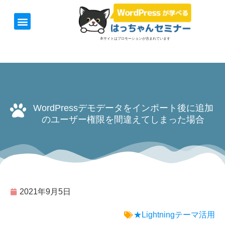
ホーム
お知らせ
1日速習セミナー
オンライン講座
開催日＆料金
お役立ち情報
本サイトはプロモーションが含まれています
WordPressデモデータをインポート後に追加
のユーザー権限を間違えてしまった場合
2021年9月5日
★Lightningテーマ活用