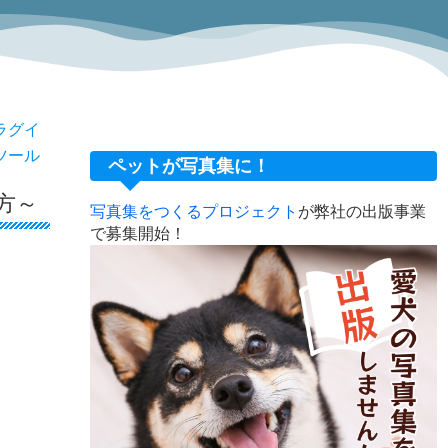
nプラグイ
ツール
ペットが写真集に！
い方～
写真集をつくるプロジェクト
が弊社の出版事業
で募集開始！