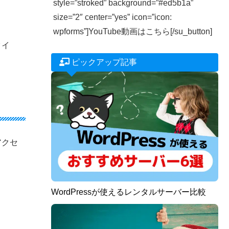
style=”stroked” background=”#ed5b1a”
size=”2″ center=”yes” icon=”icon:
wpforms”]YouTube動画はこちら[/su_button]
タイ
ピックアップ記事
アクセ
WordPressが使えるレンタルサーバー比較