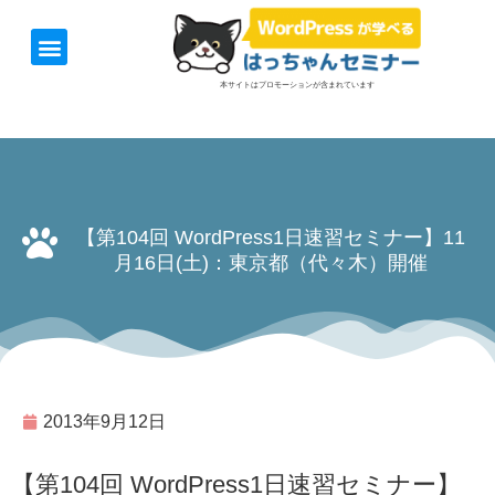
ホーム
お知らせ
1日速習セミナー
オンライン講座
開催日＆料金
お役立ち情報
本サイトはプロモーションが含まれています
【第104回 WordPress1日速習セミナー】11
月16日(土)：東京都（代々木）開催
2013年9月12日
【第104回 WordPress1日速習セミナー】