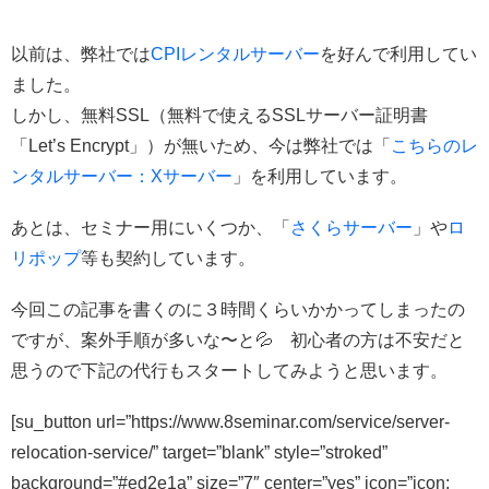
以前は、弊社では
CPIレンタルサーバー
を好んで利用してい
ました。
しかし、無料SSL（無料で使えるSSLサーバー証明書
「Let’s Encrypt」）が無いため、今は弊社では「
こちらのレ
ンタルサーバー：Xサーバー
」を利用しています。
あとは、セミナー用にいくつか、「
さくらサーバー
」や
ロ
リポップ
等も契約しています。
今回この記事を書くのに３時間くらいかかってしまったの
ですが、案外手順が多いな〜と💦 初心者の方は不安だと
思うので下記の代行もスタートしてみようと思います。
[su_button url=”https://www.8seminar.com/service/server-
relocation-service/” target=”blank” style=”stroked”
background=”#ed2e1a” size=”7″ center=”yes” icon=”icon: