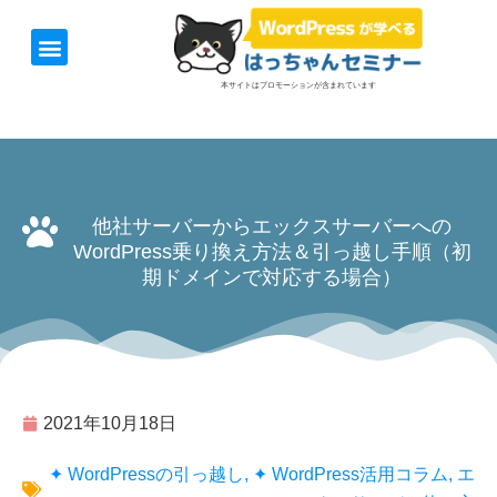
ホーム
お知らせ
1日速習セミナー
オンライン講座
開催日＆料金
お役立ち情報
本サイトはプロモーションが含まれています
他社サーバーからエックスサーバーへの
WordPress乗り換え方法＆引っ越し手順（初
期ドメインで対応する場合）
2021年10月18日
✦ WordPressの引っ越し
,
✦ WordPress活用コラム
,
エ