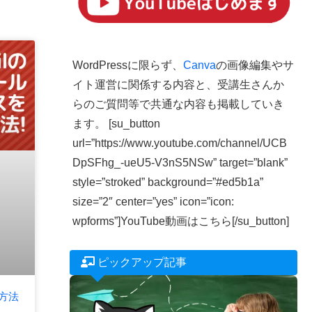
WordPressに限らず、
Canva
の画像編集やサ
イト運営に関係する内容と、受講生さんか
らのご質問等で共通な内容も掲載していき
ます。 [su_button
url=”https://www.youtube.com/channel/UCB
DpSFhg_-ueU5-V3nS5NSw” target=”blank”
style=”stroked” background=”#ed5b1a”
size=”2″ center=”yes” icon=”icon:
wpforms”]YouTube動画はこちら[/su_button]
ピックアップ記事
す方法