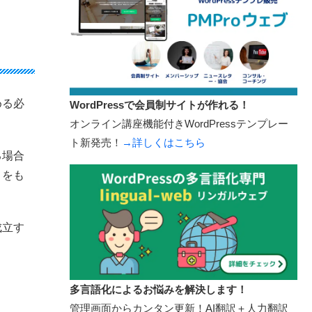
める必
WordPressで会員制サイトが作れる！
オンライン講座機能付きWordPressテンプレー
ト新発売！
→詳しくはこちら
る場合
とをも
成立す
多言語化によるお悩みを解決します！
管理画面からカンタン更新！AI翻訳＋人力翻訳