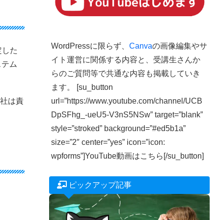
WordPressに限らず、
Canva
の画像編集やサ
定した
イト運営に関係する内容と、受講生さんか
ステム
らのご質問等で共通な内容も掲載していき
ます。 [su_button
url=”https://www.youtube.com/channel/UCB
当社は責
DpSFhg_-ueU5-V3nS5NSw” target=”blank”
style=”stroked” background=”#ed5b1a”
size=”2″ center=”yes” icon=”icon:
wpforms”]YouTube動画はこちら[/su_button]
ピックアップ記事