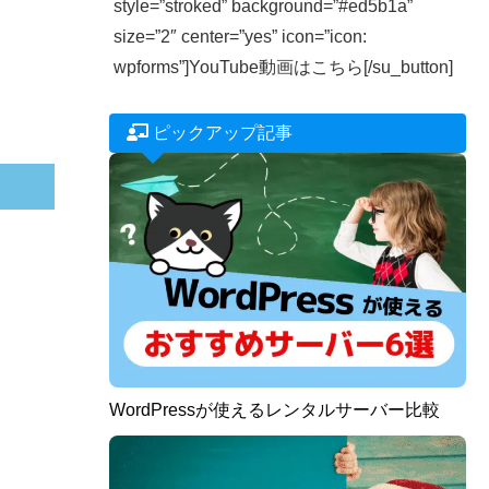
style=”stroked” background=”#ed5b1a”
size=”2″ center=”yes” icon=”icon:
wpforms”]YouTube動画はこちら[/su_button]
ピックアップ記事
WordPressが使えるレンタルサーバー比較