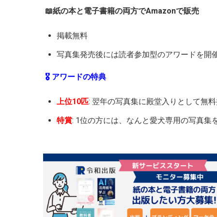
📖紙の本と電子書籍の両方でAmazonで販売
掲載無料
写真集発売後には読者参加型のアワードを開
🎖️ アワードの特典
上位10匹
: 翌年の写真集に殿堂入りとして無
特賞
: 1位の方には、なんと愛犬専用の写真