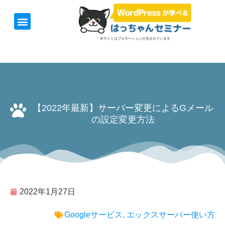
ホーム
お知らせ
1日速習セミナー
オンライン講座
開催日＆料金
お役立ち情報
本サイトはプロモーションが含まれています
【2022年最新】サーバー変更によるGメール
の設定変更方法
2022年1月27日
Googleサービス
,
エックスサーバー使い方