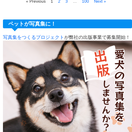
« Previous
1
2
3
…
100
Next »
ペットが写真集に！
写真集をつくるプロジェクト
が弊社の出版事業で募集開始！