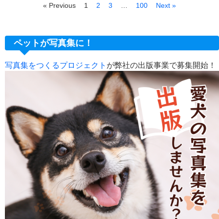
« Previous
1
2
3
…
100
Next »
ペットが写真集に！
写真集をつくるプロジェクト
が弊社の出版事業で募集開始！