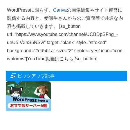
WordPressに限らず、
Canva
の画像編集やサイト運営に
関係する内容と、受講生さんからのご質問等で共通な内
容も掲載していきます。 [su_button
url=”https://www.youtube.com/channel/UCBDpSFhg_-
ueU5-V3nS5NSw” target=”blank” style=”stroked”
background=”#ed5b1a” size=”2″ center=”yes” icon=”icon:
wpforms”]YouTube動画はこちら[/su_button]
ピックアップ記事