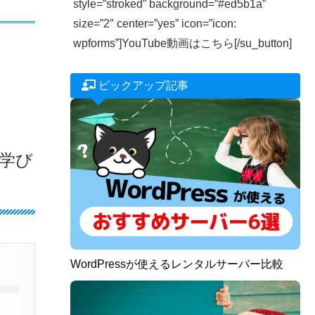
style=”stroked” background=”#ed5b1a”
size=”2″ center=”yes” icon=”icon:
wpforms”]YouTube動画はこちら[/su_button]
ピックアップ記事
学び
WordPressが使えるレンタルサーバー比較