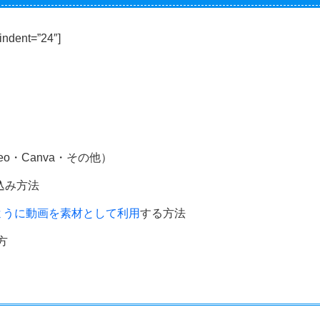
 indent=”24″]
eo・Canva・その他）
め込み方法
ように動画を素材として利用
する方法
方