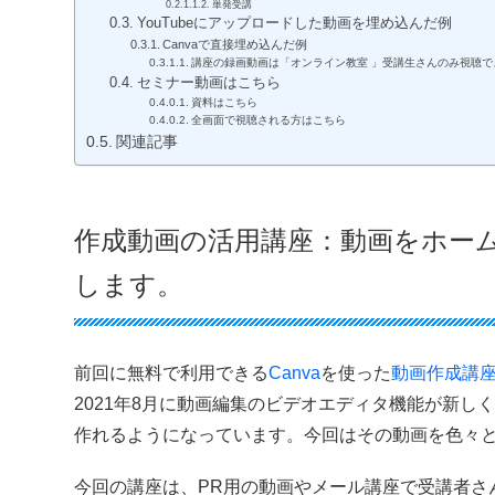
単発受講
YouTubeにアップロードした動画を埋め込んだ例
Canvaで直接埋め込んだ例
講座の録画動画は「オンライン教室 」受講生さんのみ視聴で
セミナー動画はこちら
資料はこちら
全画面で視聴される方はこちら
関連記事
作成動画の活用講座：動画をホー
します。
前回に無料で利用できる
Canva
を使った
動画作成講
2021年8月に動画編集のビデオエディタ機能が新
作れるようになっています。今回はその動画を色々
今回の講座は、PR用の動画やメール講座で受講者さん