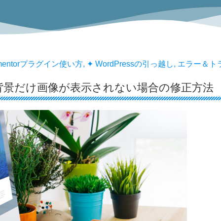
ementorプラグイン使い方
,
✦ WordPressの引っ越し
,
エラー＆ト
torの背景だけ画像が表示されない場合の修正方法