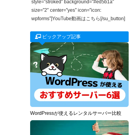
style=”stroked” background=”#ed5b1a”
size=”2″ center=”yes” icon=”icon:
wpforms”]YouTube動画はこちら[/su_button]
ピックアップ記事
WordPressが使えるレンタルサーバー比較