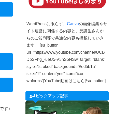
WordPressに限らず、
Canva
の画像編集やサ
イト運営に関係する内容と、受講生さんか
らのご質問等で共通な内容も掲載していき
ます。 [su_button
url=”https://www.youtube.com/channel/UCB
DpSFhg_-ueU5-V3nS5NSw” target=”blank”
style=”stroked” background=”#ed5b1a”
size=”2″ center=”yes” icon=”icon:
wpforms”]YouTube動画はこちら[/su_button]
ピックアップ記事
中です）