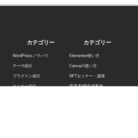
カテゴリー
カテゴリー
WordPressノウハウ
Elementor使い方
テーマ紹介
Canvaの使い方
プラグイン紹介
NFTセミナー・講座
セミナー紹介
受講者HP作成事例
>> 全コラム一覧
ホーム
開催日＆受講料
オンラインサロン
お問合せ
インボイス登録番号：T3180003014051