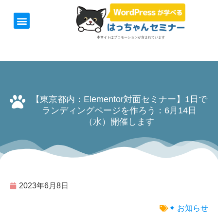
ホーム
お知らせ
1日速習セミナー
オンライン講座
開催日＆料金
お役立ち情報
本サイトはプロモーションが含まれています
【東京都内：Elementor対面セミナー】1日で
ランディングページを作ろう：6月14日
（水）開催します
2023年6月8日
✦ お知らせ