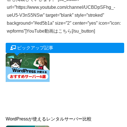
url=”https://www.youtube.com/channel/UCBDpSFhg_-
ueU5-V3nS5NSw” target=”blank” style=”stroked”
background=”#ed5b1a” size=”2″ center=”yes” icon=”icon:
wpforms”]YouTube動画はこちら[/su_button]
ピックアップ記事
WordPressが使えるレンタルサーバー比較