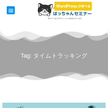
ホーム
お知らせ
1日速習セミナー
オンライン講座
開催日＆料金
お役立ち情報
本サイトはプロモーションが含まれています
Tag: タイムトラッキング