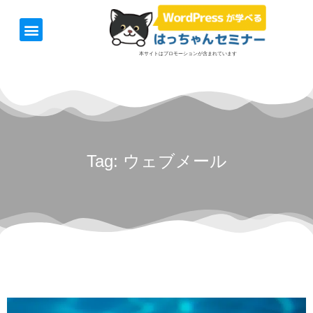
ホーム
お知らせ
1日速習セミナー
オンライン講座
開催日＆料金
お役立ち情報
本サイトはプロモーションが含まれています
Tag: ウェブメール