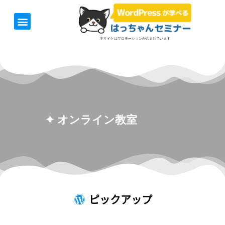
ホーム
お知らせ
1日速習セミナー
オンライン講座
開催日＆料金
お役立ち情報
本サイトはプロモーションが含まれています
✦ オンライン教室
ピックアップ