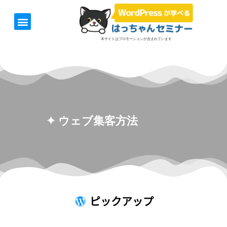
ホーム
お知らせ
1日速習セミナー
オンライン講座
開催日＆料金
お役立ち情報
本サイトはプロモーションが含まれています
✦ ウェブ集客方法
ピックアップ