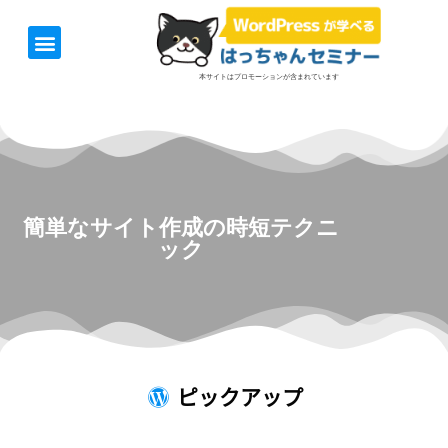
ホーム
お知らせ
1日速習セミナー
オンライン講座
開催日＆料金
お役立ち情報
本サイトはプロモーションが含まれています
簡単なサイト作成の時短テクニ
ック
ピックアップ