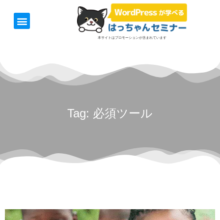
ホーム
お知らせ
1日速習セミナー
オンライン講座
開催日＆料金
お役立ち情報
本サイトはプロモーションが含まれています
Tag: 必須ツール