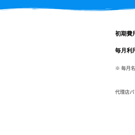
初期費
毎月利
※ 毎月
代理店パ