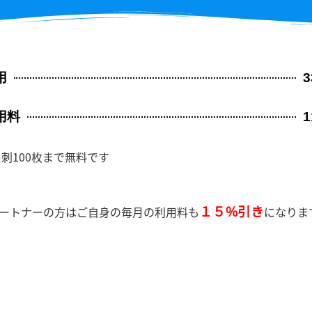
用
3
用料
1
名刺100枚まで無料です
１５%引き
ートナーの方はご自身の毎月の利用料も
になりま