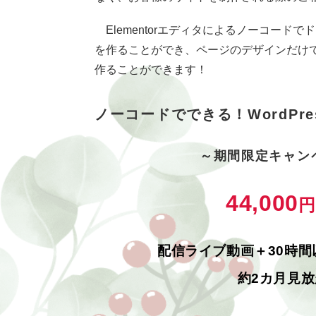
Elementorエディタによるノーコード
を作ることができ、ページのデザインだけ
作ることができます！
ノーコードでできる！WordPr
～期間限定キャン
44,000
円
配信ライブ動画＋30時
約2カ月見