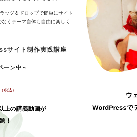
でドラッグ＆ドロップで簡単にサイト
でなくテーマ自体も自由に楽しく
essサイト制作実践講座
ペーン中～
（税込）
ウ
WordPre
間以上の講義動画が
放題！