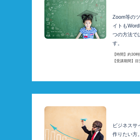
Zoom等
イトもWor
つの方法で
す。
【時間】
約30
【受講期間】目
ビジネスサイ
作りたい方